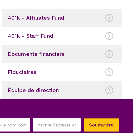
401k - Affiliates Fund
401k - Staff Fund
Documents financiers
Fiduciaires
Équipe de direction
Ce
Soumettre
champ
Inscrire