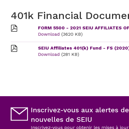
401 k — Fo
401k Financial Docume
personnel
FORM 5500 - 2021 SEIU AFFILIATES 
Download
(3620 KB)
SEIU Affiliates 401(k) Fund - FS (2020
Download
(281 KB)
Inscrivez-vous aux alertes de
nouvelles de SEIU
Inscrivez-vous pour obtenir les mises à jour