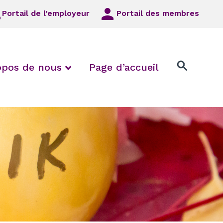
Portail de l’employeur
Portail des membres
 Employeurs/syndicats locaux
 collapse FAQ
expand / collapse À propos de
opos de nous
Page d’accueil