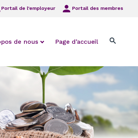
Portail de l’employeur
Portail des membres
 Employeurs/syndicats locaux
 collapse FAQ
expand / collapse À propos de
opos de nous
Page d’accueil