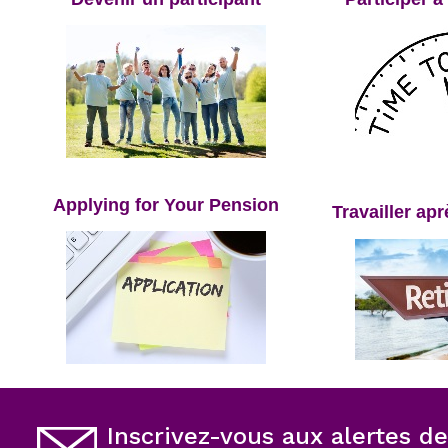
opens
opens
Applying for Your Pension
in
in
Travailler apr
a
a
new
new
tab
tab
opens
opens
in
in
a
Inscrivez-vous aux alertes de
a