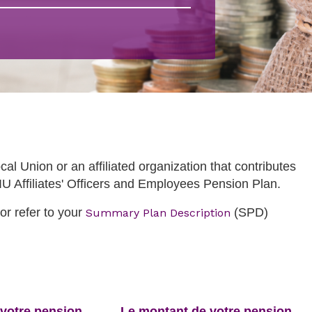
401 k
expand
collapse
nds du
—
/
Santé
Fonds
collapse
et
des
401
bien-
affiliés
k
être
—
Fonds
du
personnel
al Union or an affiliated organization that contributes
SEIU Affiliates' Officers and Employees Pension Plan.
opens
r refer to your
(SPD)
Summary Plan Description
in
a
new
tab
 votre pension
Le montant de votre pension