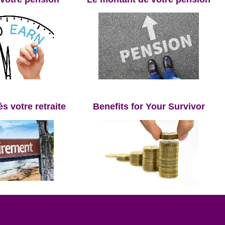
opens
in
ès votre retraite
Benefits for Your Survivor
a
new
tab
opens
in
a