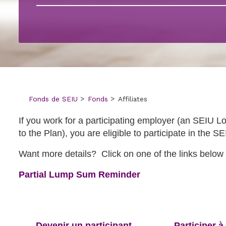
401 k — Fo
personnel
Fonds de SEIU
Fonds
Affiliates
If you work for a participating employer (an SEIU Loc
to the Plan), you are eligible to participate in the 
Want more details? Click on one of the links below o
opens
Partial Lump Sum Reminder
in
a
new
tab
Devenir un participant
Participer à