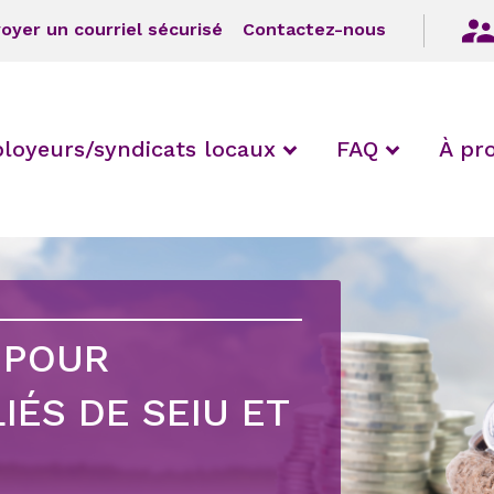
oyer un courriel sécurisé
Contactez-nous
/ collapse Fonds
expand / collapse
expand /
loyeurs/syndicats locaux
FAQ
À pr
expand
/
collapse
expand
FRNI
/
collapse
expand
Affiliés
/
 POUR
collapse
expand
Affiliés
/
IÉS DE SEIU ET
canadiens
collapse
expand
expand
Personnel
/
ds des
/
collapse
expand
e
collapse
401 k
/